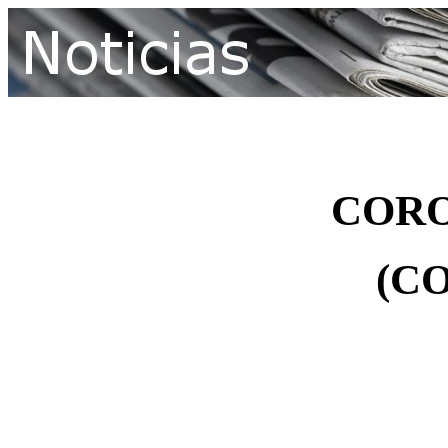
CORO
(CO